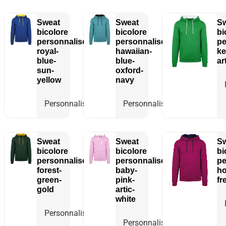
Sweat
Sweat
S
bicolore
bicolore
bi
personnalisé
personnalisé
pe
royal-
hawaiian-
ke
blue-
blue-
ar
sun-
oxford-
yellow
navy
Personnaliser
Personnaliser
Sweat
Sweat
S
bicolore
bicolore
bi
personnalisé
personnalisé
pe
forest-
baby-
ho
green-
pink-
fr
gold
artic-
white
Personnaliser
Personnaliser