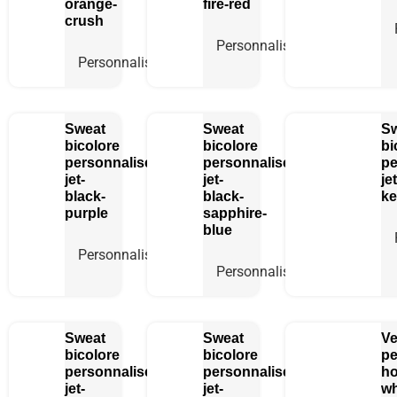
orange-
fire-red
crush
Personnaliser
Personnaliser
Sweat
Sweat
S
bicolore
bicolore
bi
personnalisé
personnalisé
pe
jet-
jet-
je
black-
black-
ke
purple
sapphire-
blue
Personnaliser
Personnaliser
Sweat
Sweat
Ve
bicolore
bicolore
pe
personnalisé
personnalisé
ho
jet-
jet-
wh