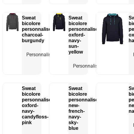
Sweat
Sweat
S
bicolore
bicolore
bi
personnalisé
personnalisé
pe
charcoal-
oxford-
ox
burgundy
navy-
ha
sun-
yellow
Personnaliser
Personnaliser
Sweat
Sweat
S
bicolore
bicolore
bi
personnalisé
personnalisé
pe
oxford-
new-
ne
navy-
french-
na
candyfloss-
navy-
pink
sky-
blue