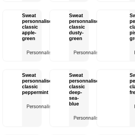
Sweat
Sweat
S
personnalisé
personnalisé
pe
classic
classic
cl
apple-
dusty-
pi
green
green
gr
Personnaliser
Personnaliser
Sweat
Sweat
S
personnalisé
personnalisé
pe
classic
classic
cl
peppermint
deep-
fr
sea-
blue
Personnaliser
Personnaliser