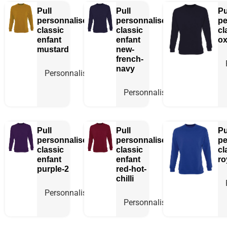
Pull
Pull
Pu
personnalisé
personnalisé
pe
classic
classic
cl
enfant
enfant
ox
mustard
new-
french-
navy
Personnaliser
Personnaliser
Pull
Pull
Pu
personnalisé
personnalisé
pe
classic
classic
cl
enfant
enfant
ro
purple-2
red-hot-
chilli
Personnaliser
Personnaliser