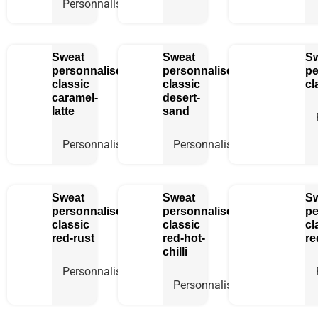
Personnaliser
Sweat
Sweat
S
personnalisé
personnalisé
pe
classic
classic
cl
caramel-
desert-
latte
sand
Personnaliser
Personnaliser
Sweat
Sweat
S
personnalisé
personnalisé
pe
classic
classic
cl
red-rust
red-hot-
re
chilli
Personnaliser
Personnaliser