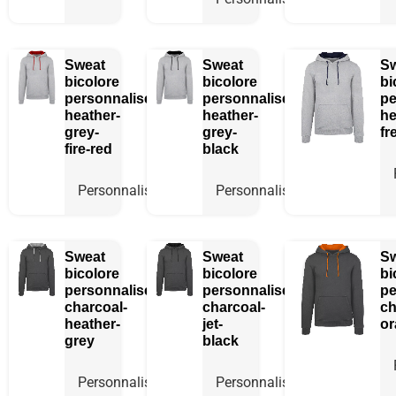
Sweat
Sweat
S
bicolore
bicolore
bi
personnalisé
personnalisé
pe
heather-
heather-
he
grey-
grey-
fr
fire-red
black
Personnaliser
Personnaliser
Sweat
Sweat
S
bicolore
bicolore
bi
personnalisé
personnalisé
pe
charcoal-
charcoal-
ch
heather-
jet-
or
grey
black
Personnaliser
Personnaliser