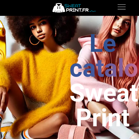
Le
catal
Sweat
Print