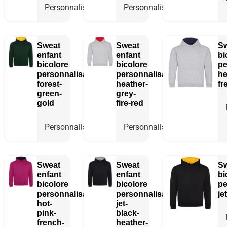
Personnaliser
Personnaliser
Sweat
Sweat
Sw
enfant
enfant
bi
bicolore
bicolore
pe
personnalisable
personnalisable
he
forest-
heather-
fr
green-
grey-
gold
fire-red
Personnaliser
Personnaliser
Sweat
Sweat
Sw
enfant
enfant
bi
bicolore
bicolore
pe
personnalisable
personnalisable
je
hot-
jet-
pink-
black-
french-
heather-