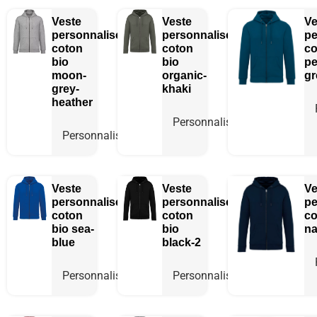
Veste
Veste
Ve
personnalisée
personnalisée
pe
coton
coton
co
bio
bio
pe
moon-
organic-
gr
grey-
khaki
heather
Personnaliser
Personnaliser
Veste
Veste
Ve
personnalisée
personnalisée
pe
coton
coton
co
bio
sea-
bio
na
blue
black-2
Personnaliser
Personnaliser