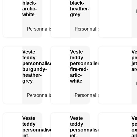
black-
black-
arctic-
heather-
white
grey
Personnaliser
Personnaliser
Veste
Veste
Ve
teddy
teddy
pe
personnalisée
personnalisée
je
burgundy-
fire-red-
ar
heather-
artic-
grey
white
Personnaliser
Personnaliser
Veste
Veste
Ve
teddy
teddy
pe
personnalisée
personnalisée
ox
jet-
jet-
ar