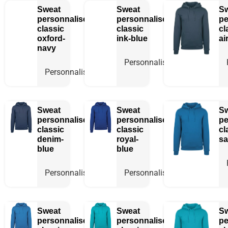
Sweat
Sweat
S
personnalisé
personnalisé
pe
classic
classic
cl
oxford-
ink-blue
ai
navy
Personnaliser
Personnaliser
Sweat
Sweat
S
personnalisé
personnalisé
pe
classic
classic
cl
denim-
royal-
sa
blue
blue
Personnaliser
Personnaliser
Sweat
Sweat
S
personnalisé
personnalisé
pe