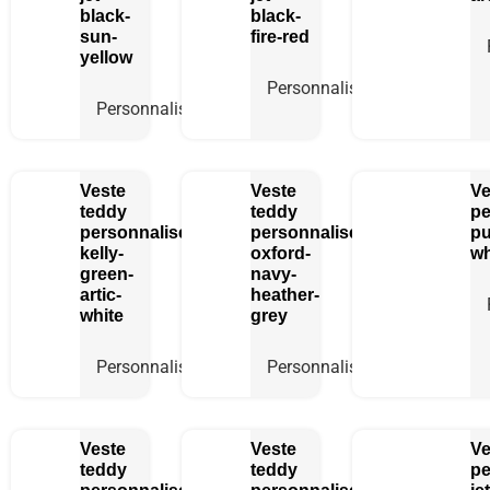
black-
black-
sun-
fire-red
yellow
Personnaliser
Personnaliser
Veste
Veste
Ve
teddy
teddy
pe
personnalisée
personnalisée
pu
kelly-
oxford-
wh
green-
navy-
artic-
heather-
white
grey
Personnaliser
Personnaliser
Veste
Veste
Ve
teddy
teddy
pe