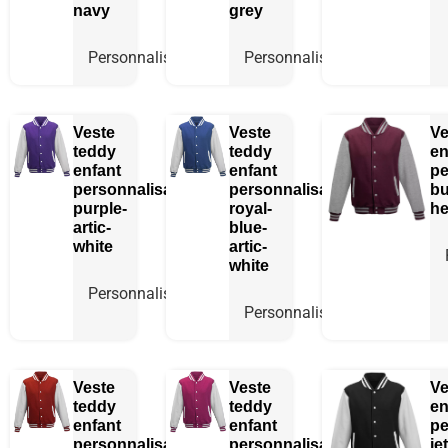
navy
grey
Personnaliser
Personnaliser
Veste
Veste
Ve
teddy
teddy
en
enfant
enfant
pe
personnalisable
personnalisable
bu
purple-
royal-
he
artic-
blue-
white
artic-
white
Personnaliser
Personnaliser
Veste
Veste
Ve
teddy
teddy
en
enfant
enfant
pe
personnalisable
personnalisable
je