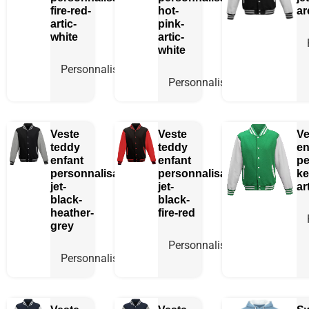
fire-red-
hot-
ar
artic-
pink-
white
artic-
white
Personnaliser
Personnaliser
Veste
Veste
Ve
teddy
teddy
en
enfant
enfant
pe
personnalisable
personnalisable
ke
jet-
jet-
ar
black-
black-
heather-
fire-red
grey
Personnaliser
Personnaliser