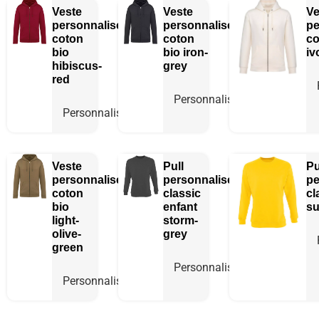
Veste
Veste
Ve
personnalisée
personnalisée
pe
coton
coton
co
bio
bio
iron-
iv
hibiscus-
grey
red
Personnaliser
Personnaliser
Veste
Pull
Pu
personnalisée
personnalisé
pe
coton
classic
cl
bio
enfant
su
light-
storm-
olive-
grey
green
Personnaliser
Personnaliser