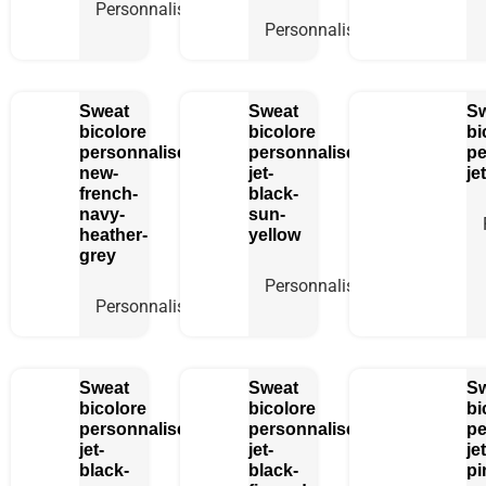
Personnaliser
Personnaliser
Sweat
Sweat
S
bicolore
bicolore
bi
personnalisé
personnalisé
pe
new-
jet-
je
french-
black-
navy-
sun-
heather-
yellow
grey
Personnaliser
Personnaliser
Sweat
Sweat
S
bicolore
bicolore
bi
personnalisé
personnalisé
pe
jet-
jet-
je
black-
black-
pi