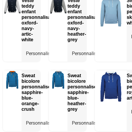
Veste
Veste
S
teddy
teddy
bi
enfant
enfant
pe
personnalisable
personnalisable
sk
oxford-
oxford-
wh
navy-
navy-
artic-
heather-
white
grey
Personnaliser
Personnaliser
Sweat
Sweat
S
bicolore
bicolore
bi
personnalisé
personnalisé
pe
sapphire-
sapphire-
ro
blue-
blue-
ar
orange-
heather-
crush
grey
Personnaliser
Personnaliser