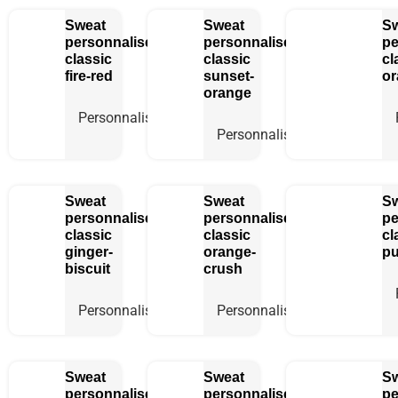
Sweat
Sweat
S
personnalisé
personnalisé
pe
classic
classic
cl
fire-red
sunset-
or
orange
Personnaliser
Personnaliser
Sweat
Sweat
S
personnalisé
personnalisé
pe
classic
classic
cl
ginger-
orange-
pu
biscuit
crush
Personnaliser
Personnaliser
Sweat
Sweat
S
personnalisé
personnalisé
pe