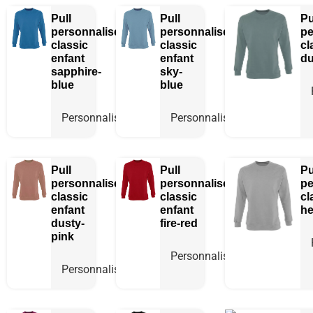
Pull
Pull
Pu
personnalisé
personnalisé
pe
classic
classic
cl
enfant
enfant
du
sapphire-
sky-
blue
blue
Personnaliser
Personnaliser
Pull
Pull
Pu
personnalisé
personnalisé
pe
classic
classic
cl
enfant
enfant
he
dusty-
fire-red
pink
Personnaliser
Personnaliser