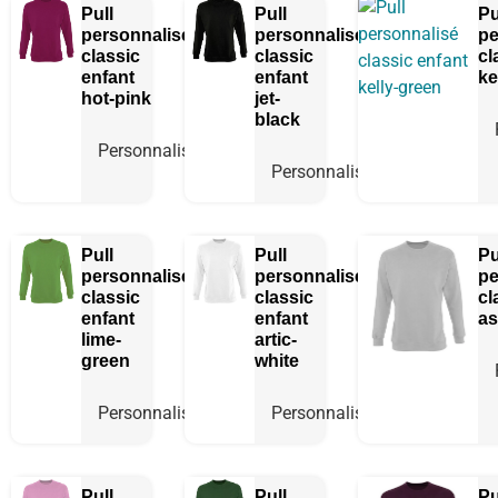
Pull
Pull
Pu
personnalisé
personnalisé
pe
classic
classic
cl
enfant
enfant
ke
hot-pink
jet-
black
Personnaliser
Personnaliser
Pull
Pull
Pu
personnalisé
personnalisé
pe
classic
classic
cl
enfant
enfant
a
lime-
artic-
green
white
Personnaliser
Personnaliser
Pull
Pull
Pu