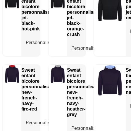
enfant
enfant
bi
bicolore
bicolore
pe
personnalisable
personnalisable
je
jet-
jet-
re
black-
black-
hot-pink
orange-
crush
Personnaliser
Personnaliser
Sweat
Sweat
Sw
enfant
enfant
bi
bicolore
bicolore
pe
personnalisable
personnalisable
ne
new-
new-
na
french-
french-
navy-
navy-
fire-red
heather-
grey
Personnaliser
Personnaliser