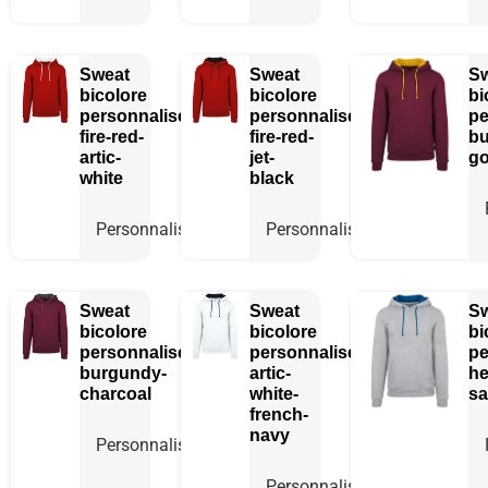
Sweat
Sweat
S
bicolore
bicolore
bi
personnalisé
personnalisé
pe
fire-red-
fire-red-
bu
artic-
jet-
go
white
black
Personnaliser
Personnaliser
Sweat
Sweat
S
bicolore
bicolore
bi
personnalisé
personnalisé
pe
burgundy-
artic-
he
charcoal
white-
sa
french-
navy
Personnaliser
Personnaliser