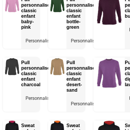
personnalisé
personnalisé
pe
classic
classic
cl
enfant
enfant
b
baby-
bottle-
pink
green
Personnaliser
Personnaliser
Pull
Pull
Pu
personnalisé
personnalisé
pe
classic
classic
cl
enfant
enfant
di
charcoal
desert-
la
sand
Personnaliser
Personnaliser
Sweat
Sweat
Sw