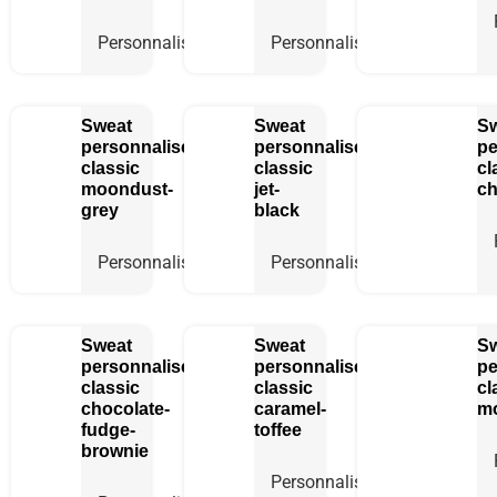
Personnaliser
Personnaliser
Sweat
Sweat
S
personnalisé
personnalisé
pe
classic
classic
cl
moondust-
jet-
ch
grey
black
Personnaliser
Personnaliser
Sweat
Sweat
S
personnalisé
personnalisé
pe
classic
classic
cl
chocolate-
caramel-
m
fudge-
toffee
brownie
Personnaliser