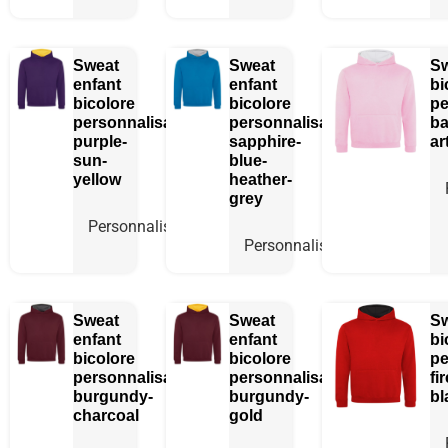
Sweat
Sweat
Sw
enfant
enfant
bi
bicolore
bicolore
pe
personnalisable
personnalisable
ba
purple-
sapphire-
ar
sun-
blue-
yellow
heather-
grey
Personnaliser
Personnaliser
Sweat
Sweat
Sw
enfant
enfant
bi
bicolore
bicolore
pe
personnalisable
personnalisable
fi
burgundy-
burgundy-
bl
charcoal
gold