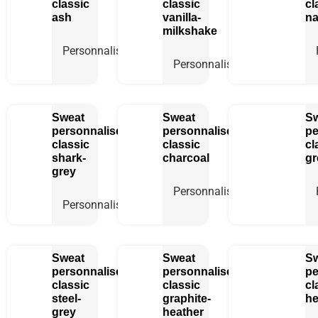
classic
classic
cl
ash
vanilla-
na
milkshake
Personnaliser
Personnaliser
Sweat
Sweat
S
personnalisé
personnalisé
pe
classic
classic
cl
shark-
charcoal
gr
grey
Personnaliser
Personnaliser
Sweat
Sweat
S
personnalisé
personnalisé
pe
classic
classic
cl
steel-
graphite-
he
grey
heather