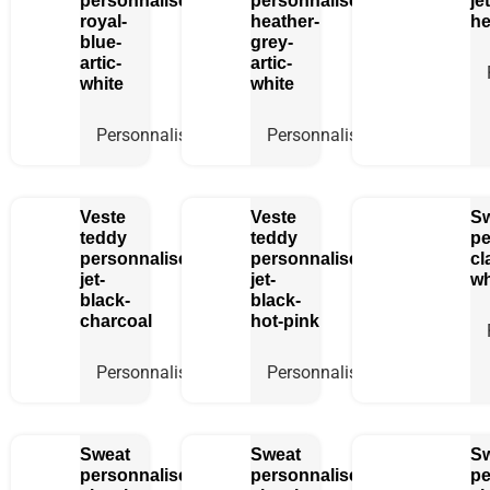
personnalisée
personnalisée
je
royal-
heather-
he
blue-
grey-
artic-
artic-
white
white
Personnaliser
Personnaliser
Veste
Veste
S
teddy
teddy
pe
personnalisée
personnalisée
cl
jet-
jet-
wh
black-
black-
charcoal
hot-pink
Personnaliser
Personnaliser
Sweat
Sweat
S
personnalisé
personnalisé
pe