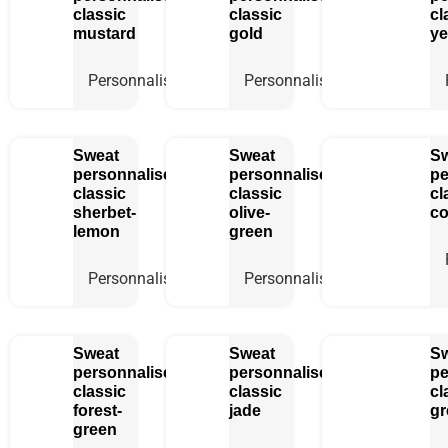
classic
classic
cl
mustard
gold
ye
Personnaliser
Personnaliser
Sweat
Sweat
S
personnalisé
personnalisé
pe
classic
classic
cl
sherbet-
olive-
co
lemon
green
Personnaliser
Personnaliser
Sweat
Sweat
S
personnalisé
personnalisé
pe
classic
classic
cl
forest-
jade
gr
green