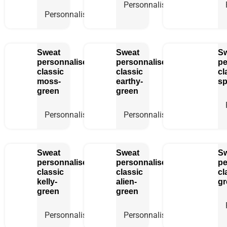
Personnaliser
Personnaliser
Sweat
Sweat
S
personnalisé
personnalisé
pe
classic
classic
cl
moss-
earthy-
sp
green
green
Personnaliser
Personnaliser
Sweat
Sweat
S
personnalisé
personnalisé
pe
classic
classic
cl
kelly-
alien-
gr
green
green
Personnaliser
Personnaliser