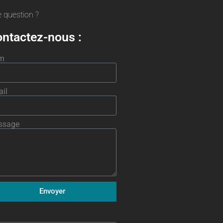
 question ?
ntactez-nous :
m
il
ssage
Envoyer