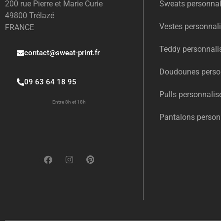
200 rue Pierre et Marie Curie
Sweats personnal
49800 Trélazé
Vestes personnal
FRANCE
Teddy personnali
contact@sweat-print.fr
Doudounes perso
09 63 64 18 95
Pulls personnalis
Entre 8h et 18h
Pantalons person