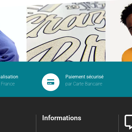
alisation
Paiement sécurisé
 France
par Carte Bancaire
Informations