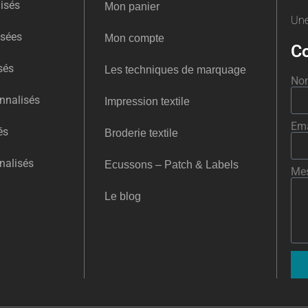
isés
Mon panier
Une
isées
Mon compte
Co
sés
Les techniques de marquage
No
nnalisés
Impression textile
Ema
és
Broderie textile
nalisés
Ecussons – Patch & Labels
Me
Le blog