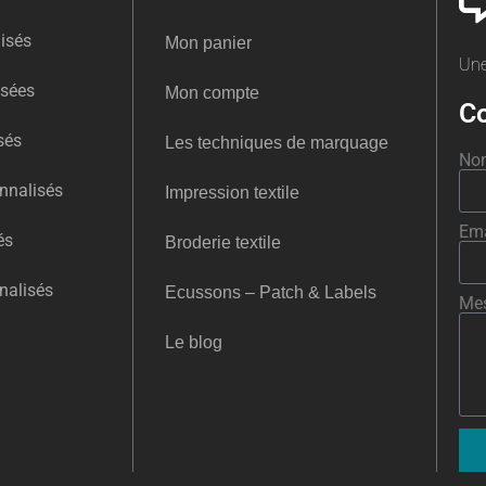
isés
Mon panier
Une
isées
Mon compte
Co
sés
Les techniques de marquage
No
nnalisés
Impression textile
Ema
és
Broderie textile
nalisés
Ecussons – Patch & Labels
Me
Le blog