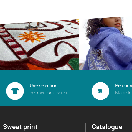
Une sélection
Personn
Made In
des meilleurs textiles
Sweat print
Catalogue