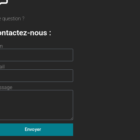
 question ?
ntactez-nous :
m
il
ssage
Envoyer