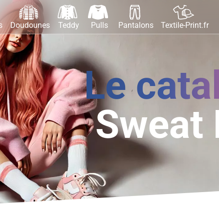
s
Doudounes
Teddy
Pulls
Pantalons
Textile-Print.fr
Le cata
Sweat 