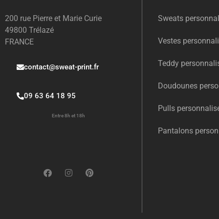
200 rue Pierre et Marie Curie
Sweats personnal
49800 Trélazé
Vestes personnal
FRANCE
Teddy personnali
contact@sweat-print.fr
Doudounes perso
09 63 64 18 95
Pulls personnalis
Entre 8h et 18h
Pantalons person