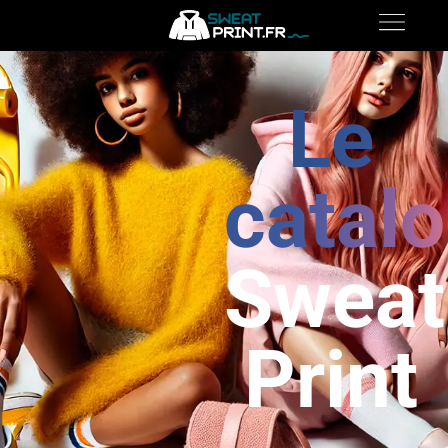
Le
catal
Sweat
Print