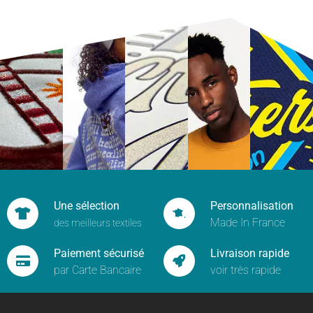
Une sélection
Personnalisation
Made In France
des meilleurs textiles
Paiement sécurisé
Livraison rapide
par Carte Bancaire
voir très rapide