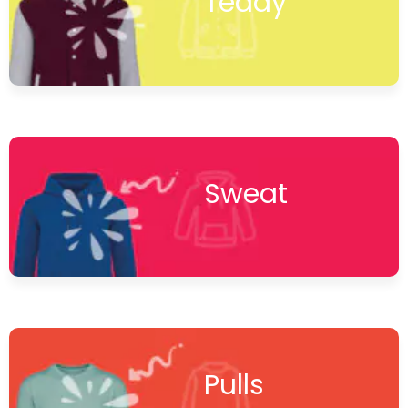
Teddy
Sweat
Pulls