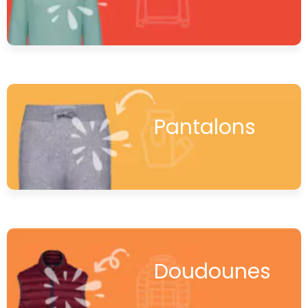
Pantalons
Doudounes