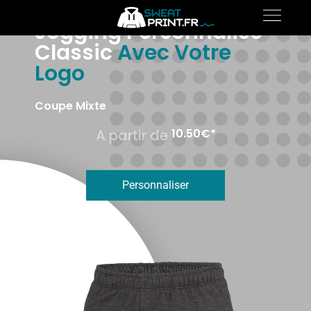
Jogging Personnalisé
Classic
Avec Votre
Logo
Coupe Mixte
A partir de 
10.50
€*
Personnaliser