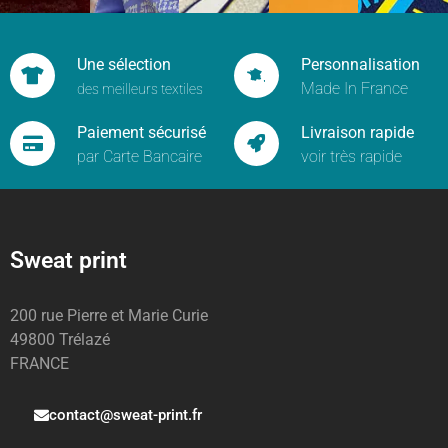
Une sélection
Personnalisation
Made In France
des meilleurs textiles
Paiement sécurisé
Livraison rapide
par Carte Bancaire
voir très rapide
Sweat print
200 rue Pierre et Marie Curie
49800 Trélazé
FRANCE
contact@sweat-print.fr