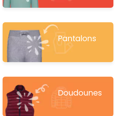
Pantalons
Doudounes