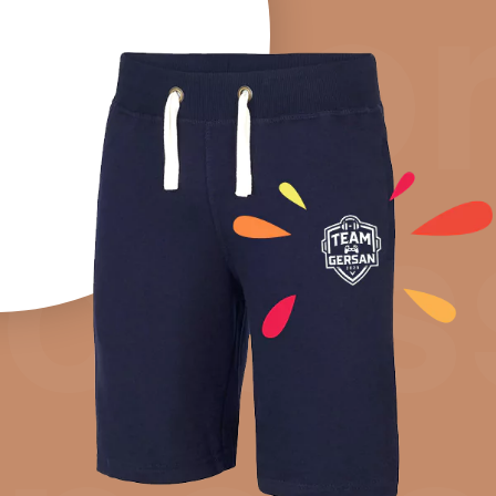
Shor
clas