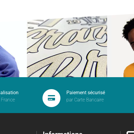
alisation
Paiement sécurisé
 France
par Carte Bancaire