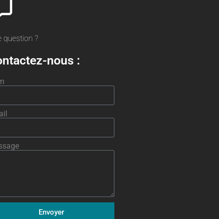
 question ?
ntactez-nous :
m
il
ssage
Envoyer