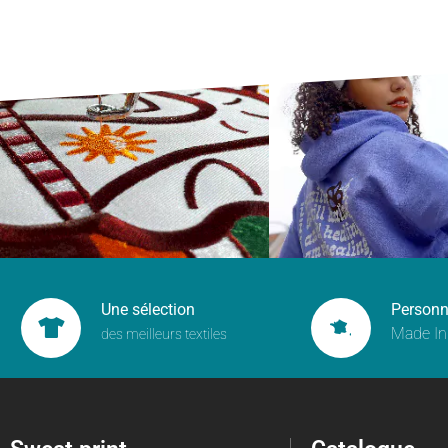
Une sélection
Personn
Made In
des meilleurs textiles