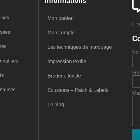
Informations
isés
Mon panier
Une
isées
Mon compte
Co
sés
Les techniques de marquage
No
nnalisés
Impression textile
Ema
és
Broderie textile
nalisés
Ecussons – Patch & Labels
Me
Le blog