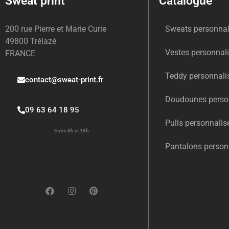
Sweat print
Catalogue
200 rue Pierre et Marie Curie
Sweats personnal
49800 Trélazé
Vestes personnal
FRANCE
Teddy personnali
contact@sweat-print.fr
Doudounes perso
09 63 64 18 95
Pulls personnalis
Entre 8h et 18h
Pantalons person