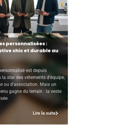
es personnalisées :
ative chic et durable au
personnalisé est depuis
la star des vêtements d’équipe,
se ou d’association. Mais un
nu gagne du terrain : la veste
isée.
Lire la suite