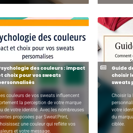
Psychologie des couleurs : impact
Guide d
et choix pour vos sweats
choisir 
personnalisés
sweats 
es couleurs de vos sweats influencent
Choisir la
ortement la perception de votre marque
personnali
u de votre identité. Avec les nombreuses
votre ident
eintes proposées par Sweat Print,
du marqua
hoisissez une couleur qui reflète vos
ciblée.
aleurs et votre message.