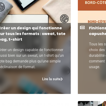
Créer un design qui fonctionne
Finition
sur tous les formats : sweat, tote
capuche
bag, t-shirt
Tous les s
réer un design capable de fonctionner
choix des f
ussi bien sur un sweat, un t-shirt qu’un
durabilité
ote bag demande plus qu’une simple
comment fa
éclinaison de format.
usage.
Lire la suite