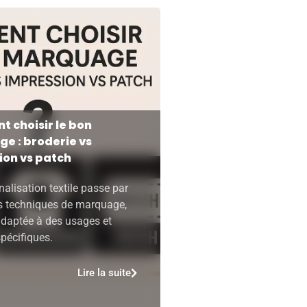
 choisir le bon
e : broderie vs
ion vs patch
alisation textile passe par
es techniques de marquage,
daptée à des usages et
spécifiques.
Lire la suite