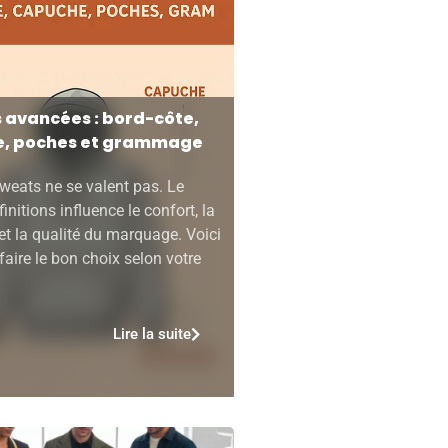
s avancées : bord-côte,
, poches et grammage
weats ne se valent pas. Le
initions influence le confort, la
 et la qualité du marquage. Voici
ire le bon choix selon votre
Lire la suite