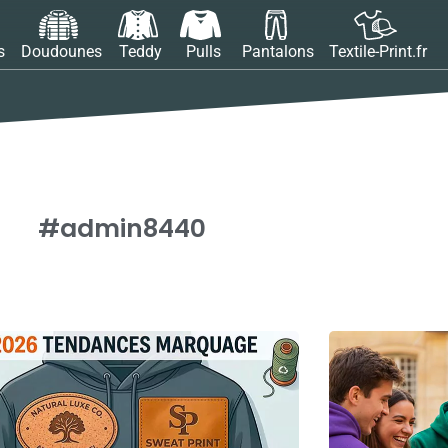
s
Doudounes
Teddy
Pulls
Pantalons
Textile-Print.fr
#
admin8440