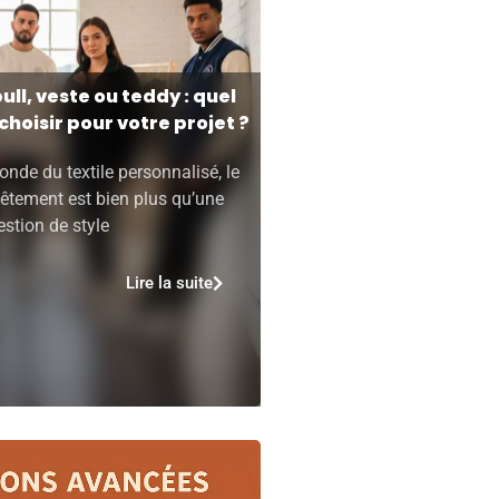
ull, veste ou teddy : quel
choisir pour votre projet ?
nde du textile personnalisé, le
êtement est bien plus qu’une
stion de style
Lire la suite