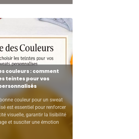
es couleurs : comment
les teintes pour vos
personnalisés
 bonne couleur pour un sweat
sé est essentiel pour renforcer
ité visuelle, garantir la lisibilité
ge et susciter une émotion