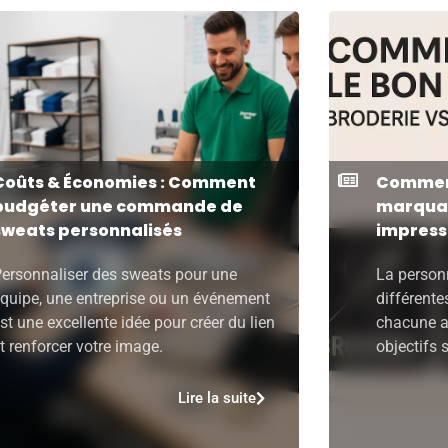
Coûts & Économies : Comment
Comment
budgéter une commande de
marquag
sweats personnalisés
impress
ersonnaliser des sweats pour une
La personn
quipe, une entreprise ou un événement
différent
st une excellente idée pour créer du lien
chacune a
t renforcer votre image.
objectifs 
Lire la suite