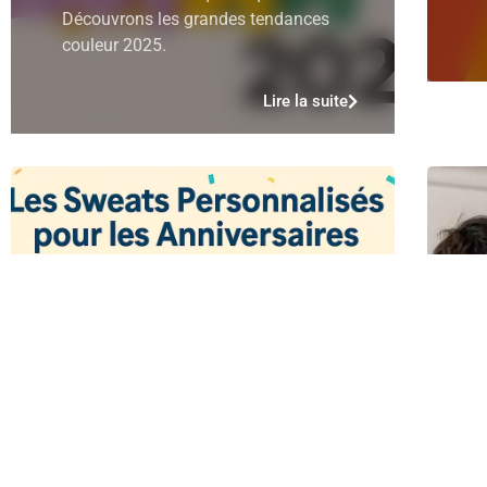
Découvrons les grandes tendances
couleur 2025.
Lire la suite
Les Sweats Personnalisés pour les
Anniversaires et Célébrations
Les anniversaires, mariages, fêtes et
autres événements spéciaux sont des
L
occasions parfaites pour offrir des