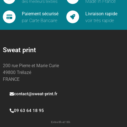
Made In France
des meilleurs textiles
Paiement sécurisé
Livraison rapide
par Carte Bancaire
voir très rapide
Sweat print
200 rue Pierre et Marie Curie
49800 Trélazé
FRANCE
contact@sweat-print.fr
09 63 64 18 95
Entre 8h et 18h