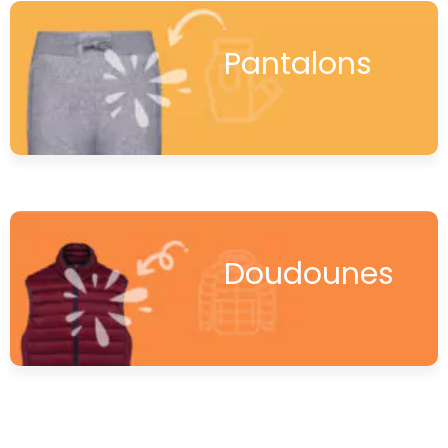
Pantalons
Doudounes