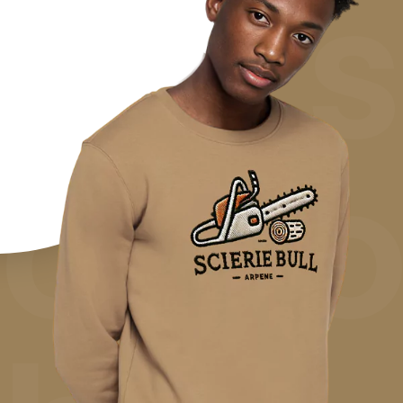
pers
cot