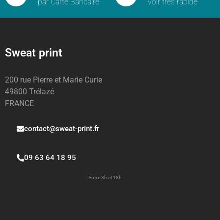
par Carte Bancaire
voir très rapide
Sweat print
200 rue Pierre et Marie Curie
49800 Trélazé
FRANCE
contact@sweat-print.fr
09 63 64 18 95
Entre 8h et 18h