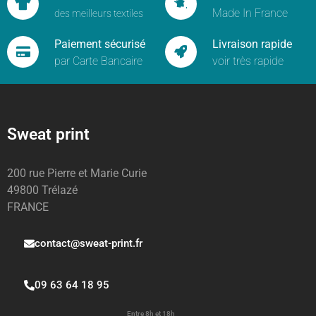
Made In France
des meilleurs textiles
Paiement sécurisé
Livraison rapide
par Carte Bancaire
voir très rapide
Sweat print
200 rue Pierre et Marie Curie
49800 Trélazé
FRANCE
contact@sweat-print.fr
09 63 64 18 95
Entre 8h et 18h