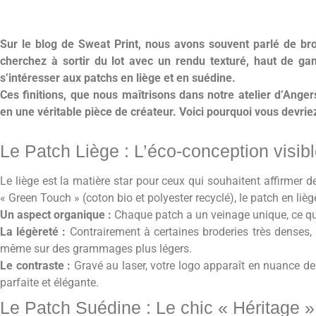
Sur le blog de Sweat Print, nous avons souvent parlé de bro
cherchez à sortir du lot avec un rendu texturé, haut de g
s’intéresser aux patchs en liège et en suédine.
Ces finitions, que nous maîtrisons dans notre atelier d’Ange
en une véritable pièce de créateur. Voici pourquoi vous devriez
Le Patch Liège : L’éco-conception visib
Le liège est la matière star pour ceux qui souhaitent affirmer 
« Green Touch » (coton bio et polyester recyclé), le patch en lièg
Un aspect organique :
Chaque patch a un veinage unique, ce qui
La légèreté :
Contrairement à certaines broderies très denses, l
même sur des grammages plus légers.
Le contraste :
Gravé au laser, votre logo apparaît en nuance de br
parfaite et élégante.
Le Patch Suédine : Le chic « Héritage »