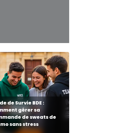
de de Survie BDE :
mment gérer sa
mmande de sweats de
mo sans stress