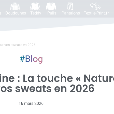
s
Doudounes
Teddy
Pulls
Pantalons
Textile-Print.fr
pour vos sweats en 2026
Blog
ine : La touche « Natur
vos sweats en 2026
16 mars 2026