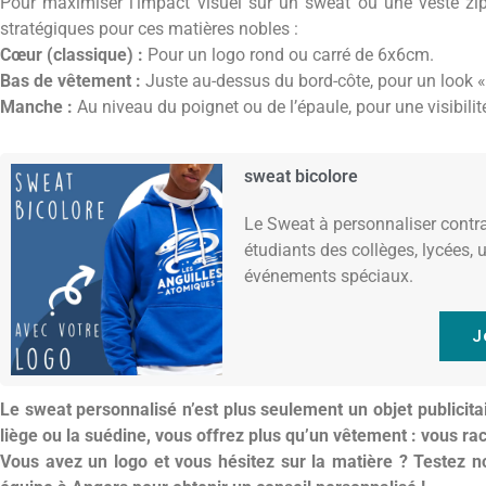
Pour maximiser l’impact visuel sur un sweat ou une veste 
stratégiques pour ces matières nobles :
Cœur (classique) :
Pour un logo rond ou carré de 6x6cm.
Bas de vêtement :
Juste au-dessus du bord-côte, pour un look «
Manche :
Au niveau du poignet ou de l’épaule, pour une visibili
sweat bicolore
Le Sweat à personnaliser contras
étudiants des collèges, lycées, u
événements spéciaux.
J
Le sweat personnalisé n’est plus seulement un objet publicitai
liège ou la suédine, vous offrez plus qu’un vêtement : vous rac
Vous avez un logo et vous hésitez sur la matière ? Testez no