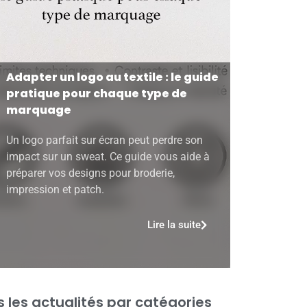
Adapter un logo au textile : le guide
pratique pour chaque type de
marquage
Un logo parfait sur écran peut perdre son
impact sur un sweat. Ce guide vous aide à
préparer vos designs pour broderie,
impression et patch.
Lire la suite
 les actualités par catégories