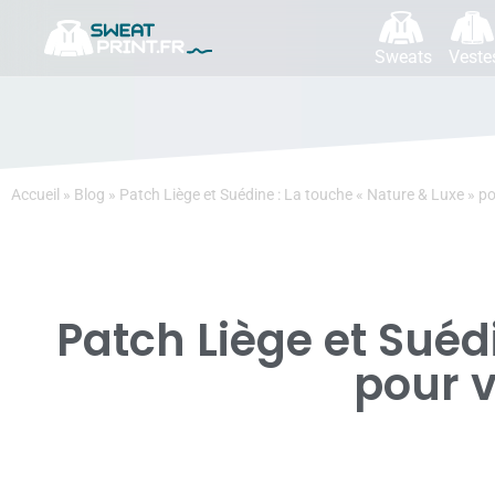
Sweats
Veste
Accueil
»
Blog
»
Patch Liège et Suédine : La touche « Nature & Luxe » 
Patch Liège et Suéd
pour 