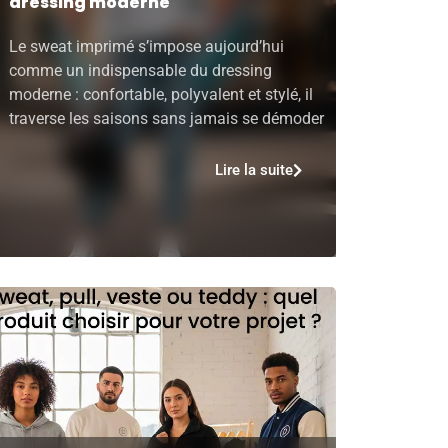
dressing moderne
Le sweat imprimé s’impose aujourd’hui
comme un indispensable du dressing
moderne : confortable, polyvalent et stylé, il
traverse les saisons sans jamais se démoder
Lire la suite