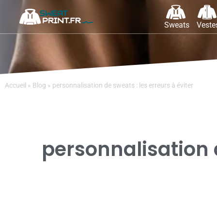
Sweats
Veste
Accueil
»
Blog
»
personnalisation de sweats : les erreurs à éviter
personnalisation d