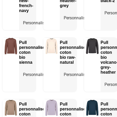
new-
heather-
black-2
french-
grey
navy
Person
Personnaliser
Personnaliser
Pull
Pull
Pull
personnalisé
personnalisé
personn
coton
coton
coton
bio
bio
raw-
bio
sienna
natural
volcano
grey-
heather
Personnaliser
Personnaliser
Person
Pull
Pull
Pull
personnalisé
personnalisé
personn
coton
coton
coton