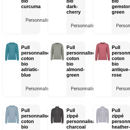
bio
bio
bio
curcuma
dark-
gemston
cherry
green
Personnaliser
Personnaliser
Person
Pull
Pull
Pull
personnalisé
personnalisé
personn
coton
coton
coton
bio
bio
bio
adriatic-
almond-
antique-
blue
green
rose
Personnaliser
Personnaliser
Person
Pull
Pull
Pull
personnalisé
zippé
zippé
coton
personnalisable
personn
bio
charcoal
heather-