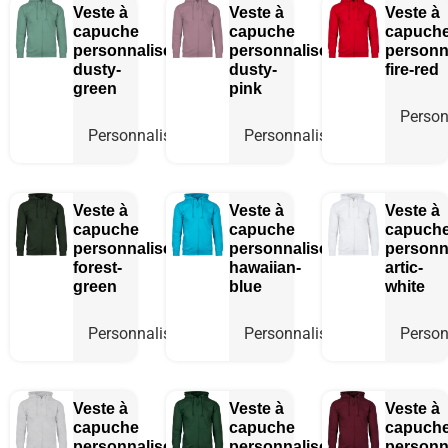
Veste à
Veste à
Veste à
capuche
capuche
capuch
personnalisée
personnalisée
personn
dusty-
dusty-
fire-red
green
pink
Person
Personnaliser
Personnaliser
Veste à
Veste à
Veste à
capuche
capuche
capuch
personnalisée
personnalisée
personn
forest-
hawaiian-
artic-
green
blue
white
Personnaliser
Personnaliser
Person
Veste à
Veste à
Veste à
capuche
capuche
capuch
personnalisée
personnalisée
personn