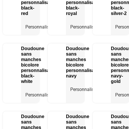
personnalisable
personnalisable
personn
black-
black-
black-
red
royal
silver-2
Personnaliser
Personnaliser
Person
Doudoune
Doudoune
Doudou
sans
sans
sans
manches
manches
manche
bicolore
bicolore
bicolore
personnalisable
personnalisable
personn
black-
navy
navy-
white
gold
Personnaliser
Personnaliser
Person
Doudoune
Doudoune
Doudou
sans
sans
sans
manches
manches
manche