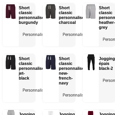
Short
Short
Short
classic
classic
classic
personnalisé
personnalisé
personn
burgundy
charcoal
heather-
grey
Personnaliser
Personnaliser
Person
Short
Short
Jogging
classic
classic
épais
personnalisé
personnalisé
black-2
jet-
new-
black
french-
Person
navy
Personnaliser
Personnaliser
Jogging
Jogging
Jogging