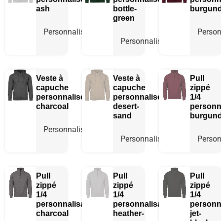
ash
bottle-
burgun
green
Personnaliser
Person
Personnaliser
Veste à
Veste à
Pull
capuche
capuche
zippé
personnalisée
personnalisée
1/4
charcoal
desert-
personn
sand
burgun
Personnaliser
Personnaliser
Person
Pull
Pull
Pull
zippé
zippé
zippé
1/4
1/4
1/4
personnalisable
personnalisable
personn
charcoal
heather-
jet-