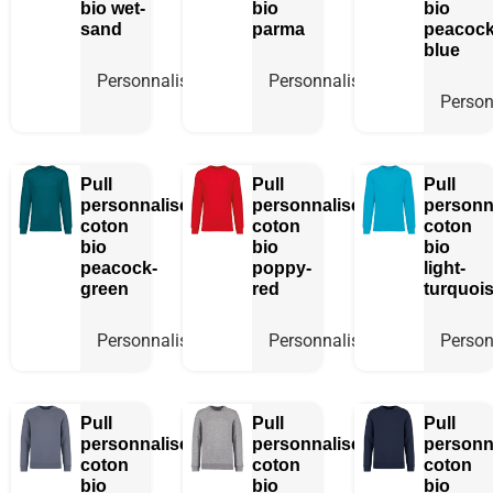
bio
wet-
bio
bio
sand
parma
peacock
blue
Personnaliser
Personnaliser
Person
Pull
Pull
Pull
personnalisé
personnalisé
personn
coton
coton
coton
bio
bio
bio
peacock-
poppy-
light-
green
red
turquoi
Personnaliser
Personnaliser
Person
Pull
Pull
Pull
personnalisé
personnalisé
personn
coton
coton
coton
bio
bio
bio