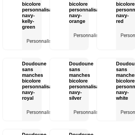
bicolore
bicolore
bicolore
personnalisable
personnalisable
personn
navy-
navy-
navy-
kelly-
orange
red
green
Personnaliser
Person
Personnaliser
Doudoune
Doudoune
Doudou
sans
sans
sans
manches
manches
manche
bicolore
bicolore
bicolore
personnalisable
personnalisable
personn
navy-
navy-
navy-
royal
silver
white
Personnaliser
Personnaliser
Person
Doudoune
Doudoune