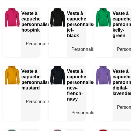
Veste à
Veste à
Veste à
capuche
capuche
capuch
personnalisée
personnalisée
personn
hot-pink
jet-
kelly-
black
green
Personnaliser
Personnaliser
Person
Veste à
Veste à
Veste à
capuche
capuche
capuch
personnalisée
personnalisée
personn
mustard
new-
digital-
french-
lavende
navy
Personnaliser
Person
Personnaliser