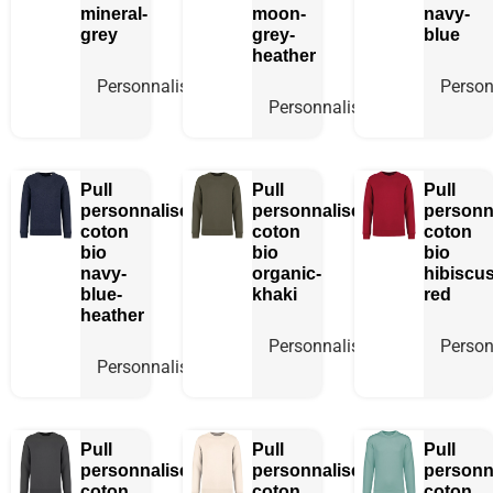
mineral-
moon-
navy-
grey
grey-
blue
heather
Personnaliser
Person
Personnaliser
Pull
Pull
Pull
personnalisé
personnalisé
personn
coton
coton
coton
bio
bio
bio
navy-
organic-
hibiscus
blue-
khaki
red
heather
Personnaliser
Person
Personnaliser
Pull
Pull
Pull
personnalisé
personnalisé
personn
coton
coton
coton