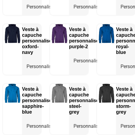
Personnaliser
Personnaliser
Person
Veste à
Veste à
Veste à
capuche
capuche
capuch
personnalisée
personnalisée
personn
oxford-
purple-2
royal-
navy
blue
Personnaliser
Personnaliser
Person
Veste à
Veste à
Veste à
capuche
capuche
capuch
personnalisée
personnalisée
personn
sapphire-
steel-
storm-
blue
grey
grey
Personnaliser
Personnaliser
Person