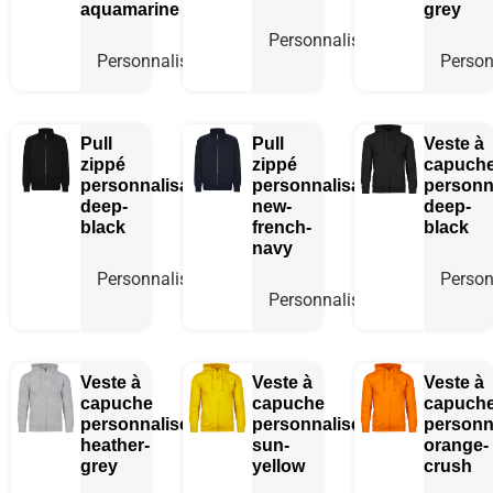
aquamarine
grey
Personnaliser
Personnaliser
Person
Pull
Pull
Veste à
zippé
zippé
capuch
personnalisable
personnalisable
personn
deep-
new-
deep-
black
french-
black
navy
Personnaliser
Person
Personnaliser
Veste à
Veste à
Veste à
capuche
capuche
capuch
personnalisée
personnalisée
personn
heather-
sun-
orange-
grey
yellow
crush