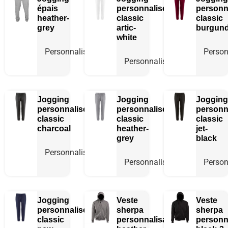
épais
personnalisé
personn
heather-
classic
classic
grey
artic-
burgun
white
Personnaliser
Person
Personnaliser
Jogging
Jogging
Jogging
personnalisé
personnalisé
personn
classic
classic
classic
charcoal
heather-
jet-
grey
black
Personnaliser
Personnaliser
Person
Jogging
Veste
Veste
personnalisé
sherpa
sherpa
classic
personnalisable
personn