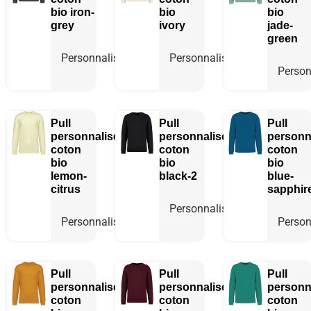
bio
iron-
bio
bio
grey
ivory
jade-
green
Personnaliser
Personnaliser
Person
Pull
Pull
Pull
personnalisé
personnalisé
personn
coton
coton
coton
bio
bio
bio
lemon-
black-2
blue-
citrus
sapphir
Personnaliser
Personnaliser
Person
Pull
Pull
Pull
personnalisé
personnalisé
personn
coton
coton
coton