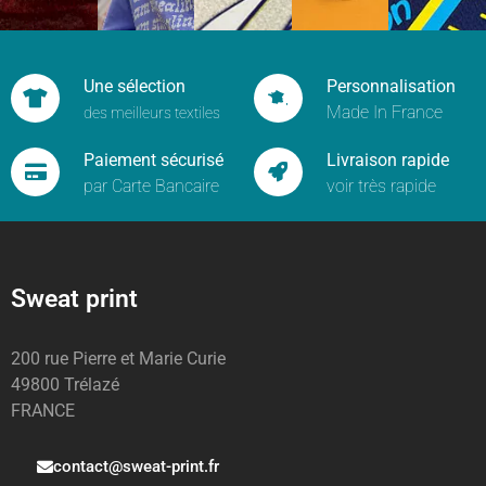
Une sélection
Personnalisation
Made In France
des meilleurs textiles
Paiement sécurisé
Livraison rapide
par Carte Bancaire
voir très rapide
Sweat print
200 rue Pierre et Marie Curie
49800 Trélazé
FRANCE
contact@sweat-print.fr