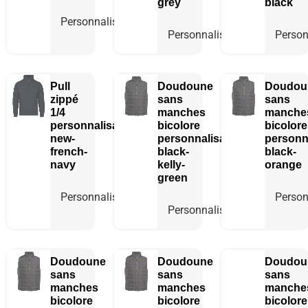
grey
black
Personnaliser
Personnaliser
Person
Pull
Doudoune
Doudou
zippé
sans
sans
1/4
manches
manche
personnalisable
bicolore
bicolore
new-
personnalisable
personn
french-
black-
black-
navy
kelly-
orange
green
Personnaliser
Person
Personnaliser
Doudoune
Doudoune
Doudou
sans
sans
sans
manches
manches
manche
bicolore
bicolore
bicolore