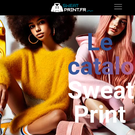
Le
catal
Sweat
Print