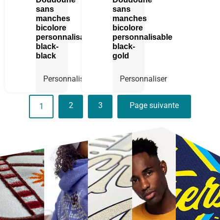
sans
sans
manches
manches
bicolore
bicolore
personnalisable
personnalisable
black-
black-
black
gold
Personnaliser
Personnaliser
2
3
Page suivante
1