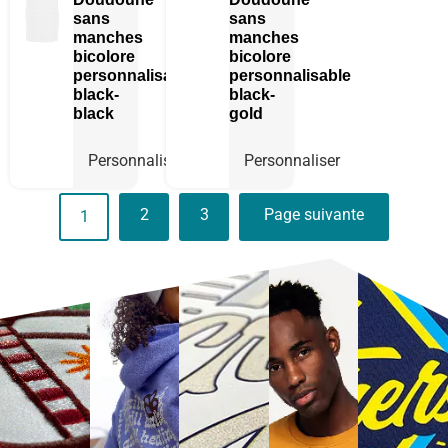
sans
sans
manches
manches
bicolore
bicolore
personnalisable
personnalisable
black-
black-
black
gold
Personnaliser
Personnaliser
2
3
Page suivante
1