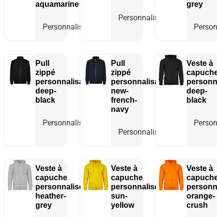
aquamarine
grey
Personnaliser
Personnaliser
Person
Pull
Pull
Veste à
zippé
zippé
capuch
personnalisable
personnalisable
personn
deep-
new-
deep-
black
french-
black
navy
Personnaliser
Person
Personnaliser
Veste à
Veste à
Veste à
capuche
capuche
capuch
personnalisée
personnalisée
personn
heather-
sun-
orange-
grey
yellow
crush