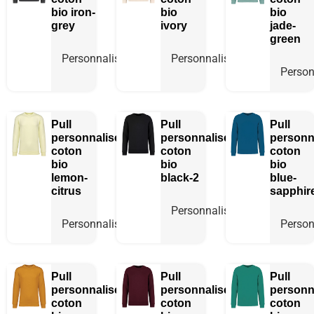
bio
iron-
bio
bio
grey
ivory
jade-
green
Personnaliser
Personnaliser
Person
Pull
Pull
Pull
personnalisé
personnalisé
personn
coton
coton
coton
bio
bio
bio
lemon-
black-2
blue-
citrus
sapphir
Personnaliser
Personnaliser
Person
Pull
Pull
Pull
personnalisé
personnalisé
personn
coton
coton
coton