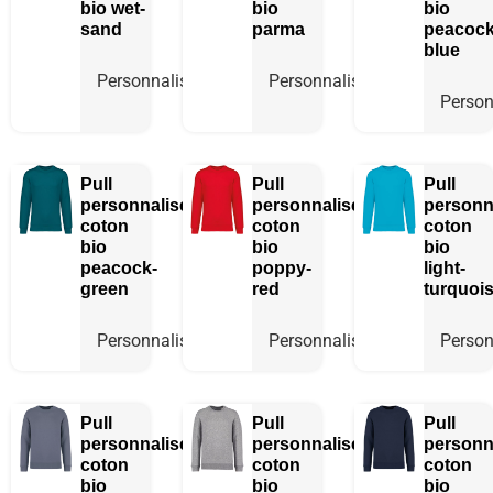
bio
wet-
bio
bio
sand
parma
peacock
blue
Personnaliser
Personnaliser
Person
Pull
Pull
Pull
personnalisé
personnalisé
personn
coton
coton
coton
bio
bio
bio
peacock-
poppy-
light-
green
red
turquoi
Personnaliser
Personnaliser
Person
Pull
Pull
Pull
personnalisé
personnalisé
personn
coton
coton
coton
bio
bio
bio