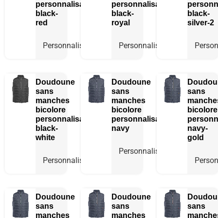
personnalisable
personnalisable
personn
black-
black-
black-
red
royal
silver-2
Personnaliser
Personnaliser
Person
Doudoune
Doudoune
Doudou
sans
sans
sans
manches
manches
manche
bicolore
bicolore
bicolore
personnalisable
personnalisable
personn
black-
navy
navy-
white
gold
Personnaliser
Personnaliser
Person
Doudoune
Doudoune
Doudou
sans
sans
sans
manches
manches
manche