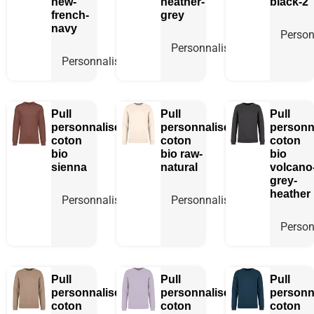
new-
heather-
black-2
french-
grey
navy
Person
Personnaliser
Personnaliser
Pull
Pull
Pull
personnalisé
personnalisé
personn
coton
coton
coton
bio
bio
raw-
bio
sienna
natural
volcano
grey-
heather
Personnaliser
Personnaliser
Person
Pull
Pull
Pull
personnalisé
personnalisé
personn
coton
coton
coton