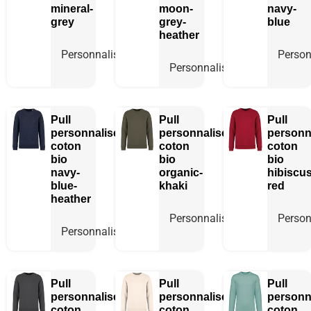
mineral-
moon-
navy-
grey
grey-
blue
heather
Personnaliser
Person
Personnaliser
Pull
Pull
Pull
personnalisé
personnalisé
personn
coton
coton
coton
bio
bio
bio
navy-
organic-
hibiscus
blue-
khaki
red
heather
Personnaliser
Person
Personnaliser
Pull
Pull
Pull
personnalisé
personnalisé
personn
coton
coton
coton