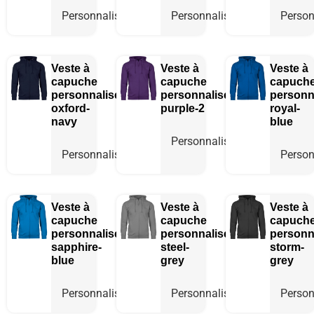
Personnaliser
Personnaliser
Person
Veste à
Veste à
Veste à
capuche
capuche
capuch
personnalisée
personnalisée
personn
oxford-
purple-2
royal-
navy
blue
Personnaliser
Personnaliser
Person
Veste à
Veste à
Veste à
capuche
capuche
capuch
personnalisée
personnalisée
personn
sapphire-
steel-
storm-
blue
grey
grey
Personnaliser
Personnaliser
Person