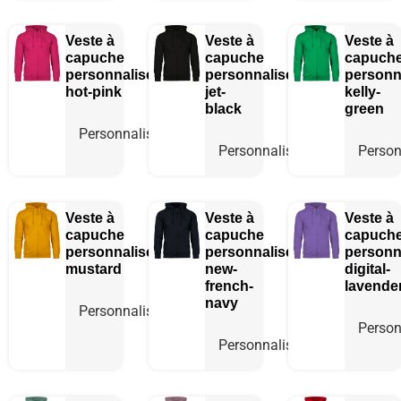
Veste à
Veste à
Veste à
capuche
capuche
capuch
personnalisée
personnalisée
personn
hot-pink
jet-
kelly-
black
green
Personnaliser
Personnaliser
Person
Veste à
Veste à
Veste à
capuche
capuche
capuch
personnalisée
personnalisée
personn
mustard
new-
digital-
french-
lavende
navy
Personnaliser
Person
Personnaliser