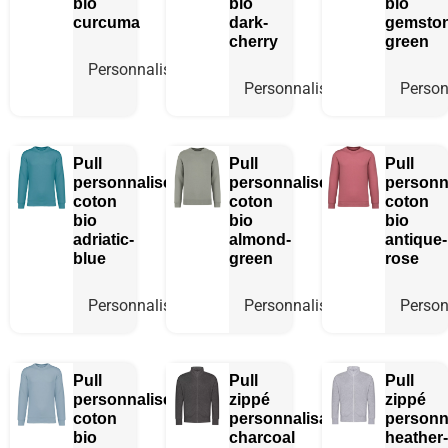
bio
bio
bio
curcuma
dark-
gemston
cherry
green
Personnaliser
Personnaliser
Person
Pull
Pull
Pull
personnalisé
personnalisé
personn
coton
coton
coton
bio
bio
bio
adriatic-
almond-
antique-
blue
green
rose
Personnaliser
Personnaliser
Person
Pull
Pull
Pull
personnalisé
zippé
zippé
coton
personnalisable
personn
bio
charcoal
heather-