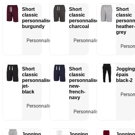
Short
Short
Short
classic
classic
classic
personnalisé
personnalisé
personn
burgundy
charcoal
heather-
grey
Personnaliser
Personnaliser
Person
Short
Short
Jogging
classic
classic
épais
personnalisé
personnalisé
black-2
jet-
new-
black
french-
Person
navy
Personnaliser
Personnaliser
Jogging
Jogging
Jogging