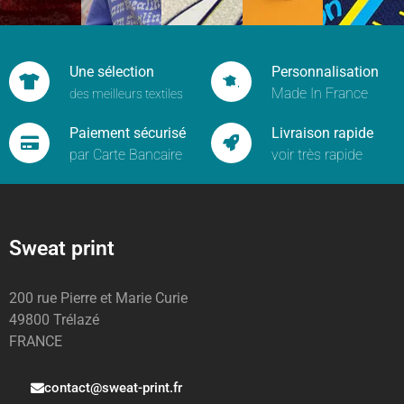
Une sélection
Personnalisation
Made In France
des meilleurs textiles
Paiement sécurisé
Livraison rapide
par Carte Bancaire
voir très rapide
Sweat print
200 rue Pierre et Marie Curie
49800 Trélazé
FRANCE
contact@sweat-print.fr