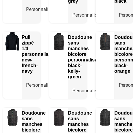
grey
black
Personnaliser
Personnaliser
Person
Pull
Doudoune
Doudou
zippé
sans
sans
1/4
manches
manche
personnalisable
bicolore
bicolore
new-
personnalisable
personn
french-
black-
black-
navy
kelly-
orange
green
Personnaliser
Person
Personnaliser
Doudoune
Doudoune
Doudou
sans
sans
sans
manches
manches
manche
bicolore
bicolore
bicolore