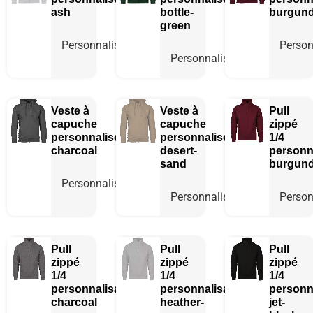
ash
bottle-
burgun
green
Personnaliser
Person
Personnaliser
Veste à
Veste à
Pull
capuche
capuche
zippé
personnalisée
personnalisée
1/4
charcoal
desert-
personn
sand
burgun
Personnaliser
Personnaliser
Person
Pull
Pull
Pull
zippé
zippé
zippé
1/4
1/4
1/4
personnalisable
personnalisable
personn
charcoal
heather-
jet-