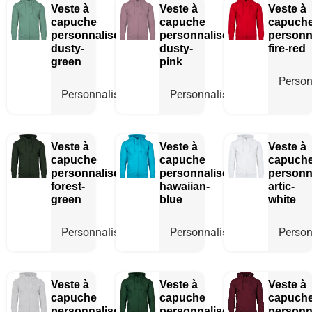
Veste à
Veste à
Veste à
capuche
capuche
capuch
personnalisée
personnalisée
personn
dusty-
dusty-
fire-red
green
pink
Person
Personnaliser
Personnaliser
Veste à
Veste à
Veste à
capuche
capuche
capuch
personnalisée
personnalisée
personn
forest-
hawaiian-
artic-
green
blue
white
Personnaliser
Personnaliser
Person
Veste à
Veste à
Veste à
capuche
capuche
capuch
personnalisée
personnalisée
personn