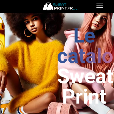
Le
catal
Sweat
Print