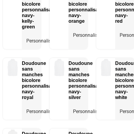
bicolore
bicolore
bicolore
personnalisable
personnalisable
personn
navy-
navy-
navy-
kelly-
orange
red
green
Personnaliser
Person
Personnaliser
Doudoune
Doudoune
Doudou
sans
sans
sans
manches
manches
manche
bicolore
bicolore
bicolore
personnalisable
personnalisable
personn
navy-
navy-
navy-
royal
silver
white
Personnaliser
Personnaliser
Person
Doudoune
Doudoune