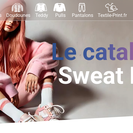
s
Doudounes
Teddy
Pulls
Pantalons
Textile-Print.fr
Le cata
Sweat 